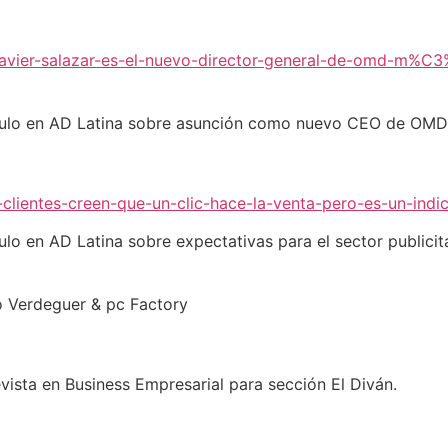
/javier-salazar-es-el-nuevo-director-general-de-omd-m%C
culo en AD Latina sobre asunción como nuevo CEO de OM
-clientes-creen-que-un-clic-hace-la-venta-pero-es-un-indi
lo en AD Latina sobre expectativas para el sector publici
 Verdeguer & pc Factory
ista en Business Empresarial para sección El Diván.