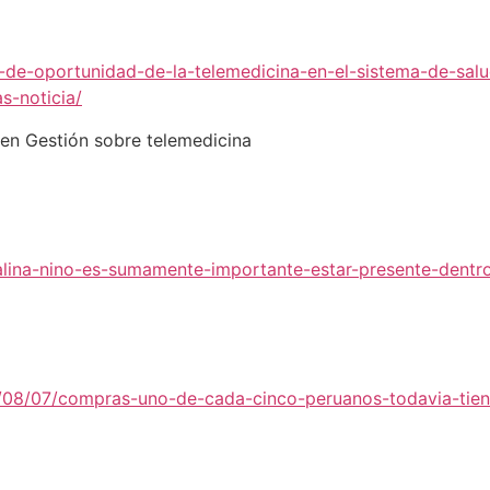
to-de-oportunidad-de-la-telemedicina-en-el-sistema-de-sal
s-noticia/
 en Gestión sobre telemedicina
alina-nino-es-sumamente-importante-estar-presente-dentr
/08/07/compras-uno-de-cada-cinco-peruanos-todavia-tiene