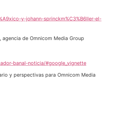
3%A9xico-y-johann-sprinckm%C3%B6ller-el-
D, agencia de Omnicom Media Group
cador-banal-noticia/#google_vignette
tario y perspectivas para Omnicom Media