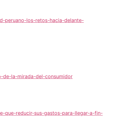
ud-peruano-los-retos-hacia-delante-
o-de-la-mirada-del-consumidor
-que-reducir-sus-gastos-para-llegar-a-fin-