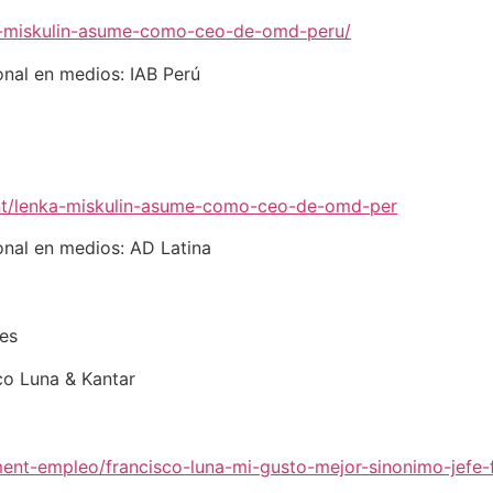
ka-miskulin-asume-como-ceo-de-omd-peru/
nal en medios: IAB Perú
nt/lenka-miskulin-asume-como-ceo-de-omd-per
nal en medios: AD Latina
es
co Luna & Kantar
nt-empleo/francisco-luna-mi-gusto-mejor-sinonimo-jefe-fa