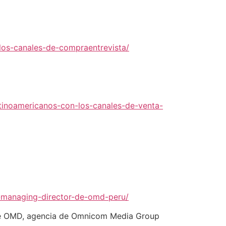
os-canales-de-compraentrevista/
tinoamericanos-con-los-canales-de-venta-
o-managing-director-de-omd-peru/
de OMD, agencia de Omnicom Media Group